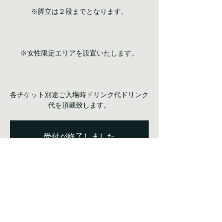
※脚立は２段までとなります。
※女性限定エリアを設置いたします。
各チケット別途ご入場時ドリンク代ドリンク
代を頂戴致します。
受付が終了しました
他のイベントを見る
日時・場所
2024年1月14日 12:30
渋谷GUILTY, 日本、〒150-0043 東京都渋谷